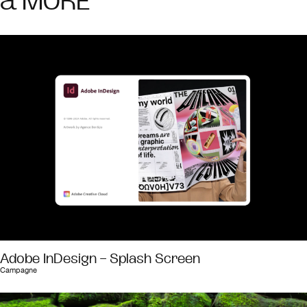
& MORE
Adobe InDesign – Splash Screen
Campagne