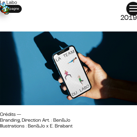
LE
Le Labo
LABO
Campagne
2019
Crédits —
Branding, Direction Art. : Ben&Jo
Illustrations : Ben&Jo x E. Brabant