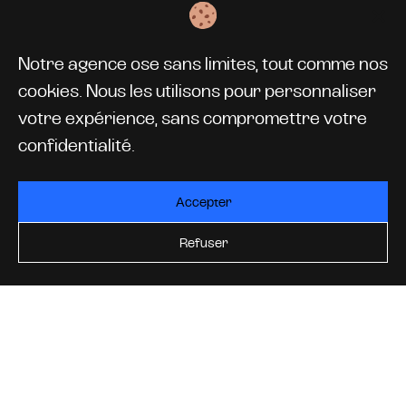
Voir plus de projets
Notre agence ose sans limites, tout comme nos
cookies. Nous les utilisons pour personnaliser
votre expérience, sans compromettre votre
UNE AGENCE AGILE
confidentialité.
DES SERVICES
ADAPTÉS À VOS BESOINS
Accepter
Refuser
TÉ
BRAN