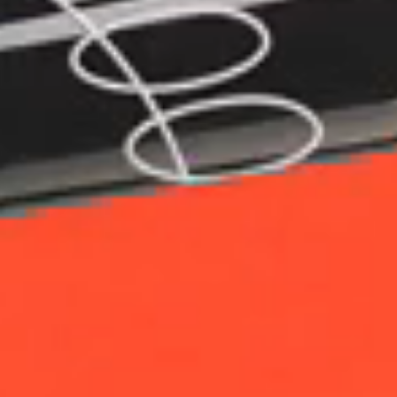
Ici, on mélange passion, innovation
Notre objectif est simple
et expertise afin de concevoir des
: votre communication
identités visuelles, des sites
doit être l'un des leviers
internets et des campagnes à la fois
au développement de
créatives et efficaces.
votre projet !