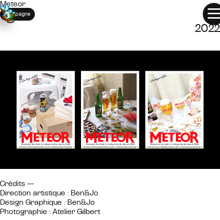
Meteor
METEOR
Campagne
2022
Crédits —
Direction artistique : Ben&Jo
Design Graphique : Ben&Jo
Photographie : Atelier Gilbert