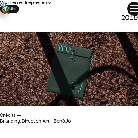
WO’MEN
Wo’men entrepreneurs
ENTREPRENEURS
Branding
2019
Crédits —
Branding, Direction Art. : Ben&Jo